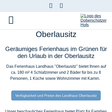
Landhaus »Oberlausitz«
Urlaub im Ferienhaus "Landhaus Oberlausitz" ©
Familienurlaub in der
Oberlausitz
Geräumiges Ferienhaus im Grünen für
den Urlaub in der Oberlausitz
Das Ferienhaus
Landhaus "Oberlausitz"
bietet Ihnen auf
ca. 180 m²
4 Schlafzimmer
und
2 Bäder
für bis zu
8
Personen
, 1 Küche sowie Wohnzimmer mit Kamin.
Verfügbarkeit und Preise des Landhaus Oberlausitz
Unser beschauliches Ferienhaus bietet Platz für Familien