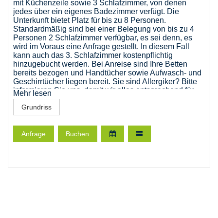
mit Küchenzeile sowie 3 Schlafzimmer, von denen
jedes über ein eigenes Badezimmer verfügt. Die
Unterkunft bietet Platz für bis zu 8 Personen.
Standardmäßig sind bei einer Belegung von bis zu 4
Personen 2 Schlafzimmer verfügbar,
es sei denn, es
wird im Voraus eine Anfrage gestellt. In diesem Fall
kann auch das 3. Schlafzimmer kostenpflichtig
hinzugebucht werden.
Bei Anreise
sind Ihre Betten
bereits bezogen und Handtücher sowie Aufwasch- und
Geschirrtücher liegen bereit. Sie sind Allergiker? Bitte
informieren Sie uns, damit wir alles entsprechend für
Mehr lesen
Sie vorbereiten können.
Grundriss
Anfrage
Buchen